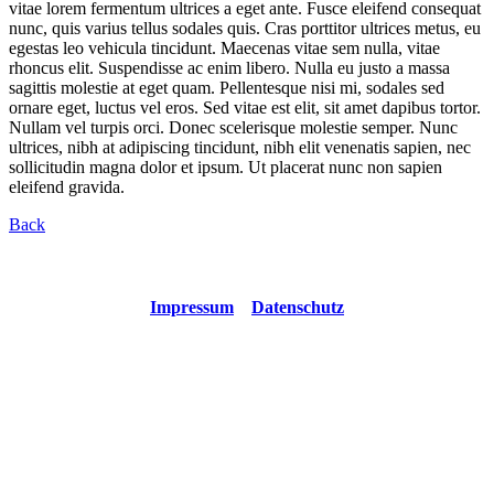
vitae lorem fermentum ultrices a eget ante. Fusce eleifend consequat
nunc, quis varius tellus sodales quis. Cras porttitor ultrices metus, eu
egestas leo vehicula tincidunt. Maecenas vitae sem nulla, vitae
rhoncus elit. Suspendisse ac enim libero. Nulla eu justo a massa
sagittis molestie at eget quam. Pellentesque nisi mi, sodales sed
ornare eget, luctus vel eros. Sed vitae est elit, sit amet dapibus tortor.
Nullam vel turpis orci. Donec scelerisque molestie semper. Nunc
ultrices, nibh at adipiscing tincidunt, nibh elit venenatis sapien, nec
sollicitudin magna dolor et ipsum. Ut placerat nunc non sapien
eleifend gravida.
Back
Copyright © 2021 Robin and the Modest All rights reserved
Impressum
Datenschutz