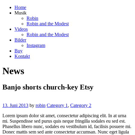
Home
Musik
Robin
Robin and the Modest
Videos
Robin and the Modest
Bilder
Instagram
Buy
Kontakt
News
Banjo shorts church-key Etsy
13. Juni 2013
by
robin
Category 1
,
Category 2
Lorem ipsum dolor sit amet, consectetur adipiscing elit. In at urna
mi. Suspendisse sed purus quis neque fringilla sodales eu sed est.
Phasellus libero nunc, sodales eu vestibulum id, facilisis posuere mi.
Donec mattis sem sed ante consectetur accumsan. Nunc eget ligula