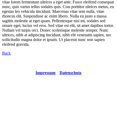
vitae lorem fermentum ultrices a eget ante. Fusce eleifend consequat
nunc, quis varius tellus sodales quis. Cras porttitor ultrices metus, eu
egestas leo vehicula tincidunt. Maecenas vitae sem nulla, vitae
rhoncus elit. Suspendisse ac enim libero. Nulla eu justo a massa
sagittis molestie at eget quam. Pellentesque nisi mi, sodales sed
ornare eget, luctus vel eros. Sed vitae est elit, sit amet dapibus tortor.
Nullam vel turpis orci. Donec scelerisque molestie semper. Nunc
ultrices, nibh at adipiscing tincidunt, nibh elit venenatis sapien, nec
sollicitudin magna dolor et ipsum. Ut placerat nunc non sapien
eleifend gravida.
Back
Copyright © 2021 Robin and the Modest All rights reserved
Impressum
Datenschutz